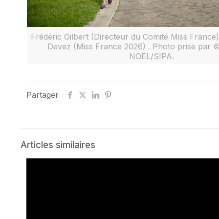
Frédéric Gilbert (Directeur du Comité Miss France
Devez (Miss France 2026) . Photo prise par 
NOEL/SIPA.
Partager
Articles similaires