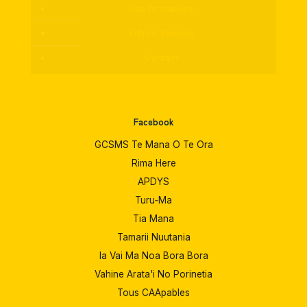
Nos formations
Offres d’emploi
Contact
Facebook
GCSMS Te Mana O Te Ora
Rima Here
APDYS
Turu‑Ma
Tia Mana
Tamarii Nuutania
Ia Vai Ma Noa Bora Bora
Vahine Arata'i No Porinetia
Tous CAApables