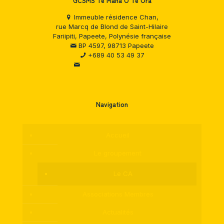
GCSMS Te Mana O Te Ora
Immeuble résidence Chan,
rue Marcq de Blond de Saint-Hilaire
Fariipiti, Papeete, Polynésie française
BP 4597, 98713 Papeete
+689 40 53 49 37
Formulaire de contact
Navigation
Accueil
Le groupement
Le CA
Associations Membres
Actualités