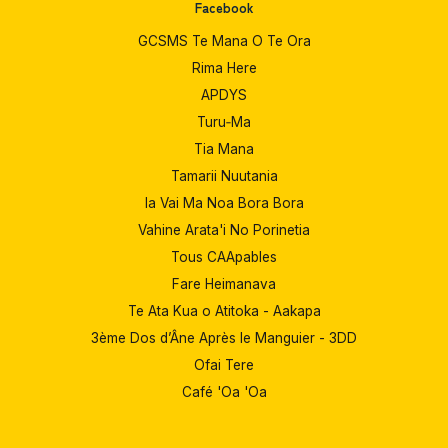
Facebook
GCSMS Te Mana O Te Ora
Rima Here
APDYS
Turu‑Ma
Tia Mana
Tamarii Nuutania
Ia Vai Ma Noa Bora Bora
Vahine Arata'i No Porinetia
Tous CAApables
Fare Heimanava
Te Ata Kua o Atitoka - Aakapa
3ème Dos d’Âne Après le Manguier - 3DD
Ofai Tere
Café 'Oa 'Oa