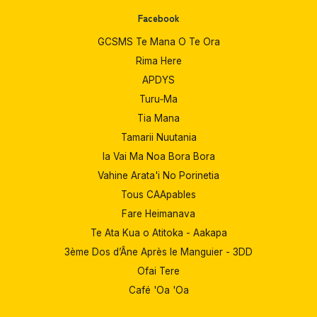
Facebook
GCSMS Te Mana O Te Ora
Rima Here
APDYS
Turu‑Ma
Tia Mana
Tamarii Nuutania
Ia Vai Ma Noa Bora Bora
Vahine Arata'i No Porinetia
Tous CAApables
Fare Heimanava
Te Ata Kua o Atitoka - Aakapa
3ème Dos d’Âne Après le Manguier - 3DD
Ofai Tere
Café 'Oa 'Oa