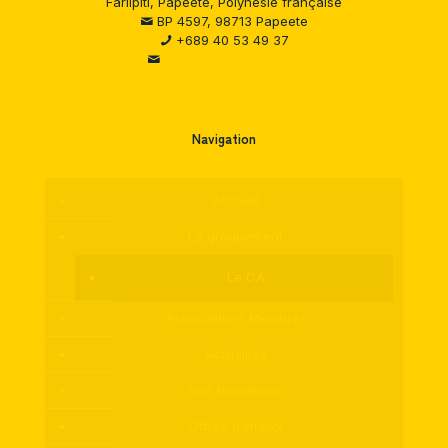
Fariipiti, Papeete, Polynésie française
BP 4597, 98713 Papeete
+689 40 53 49 37
Formulaire de contact
Navigation
Accueil
Le groupement
Le CA
Associations Membres
Actualités
Nos formations
Offres d’emploi